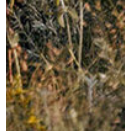
Хирург, онколог
Стаж 8 лет
Отзывы о враче
Подробнее
Записаться
ХИРУРГИЯ, ОНКОЛОГИЯ
Чекалин
Кирилл
Викторович
Хирург, онколог