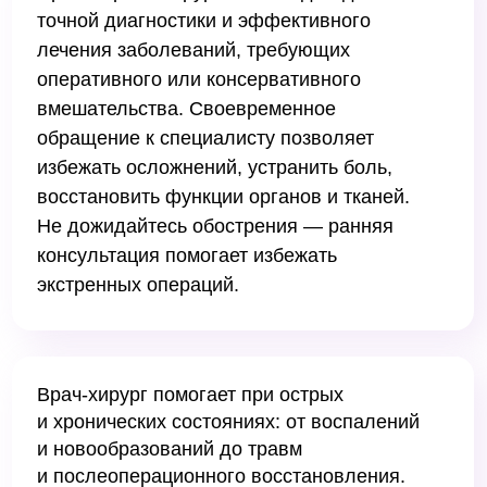
Не дожидайтесь обострения — ранняя
консультация помогает избежать
экстренных операций.
Врач-хирург помогает при острых
и хронических состояниях: от воспалений
и новообразований до травм
и послеоперационного восстановления.
Обращайтесь на прием при болях,
Как подготовиться
уплотнениях, незаживающих ранах,
ограничении подвижности или подозрении
к приему
на патологические изменения.
Перед приемом хирурга
подготовьтесь: соберите
медицинскую документацию
(выписки, снимки, УЗИ, результаты
анализов). Если ранее проводились
операции — возьмите заключения