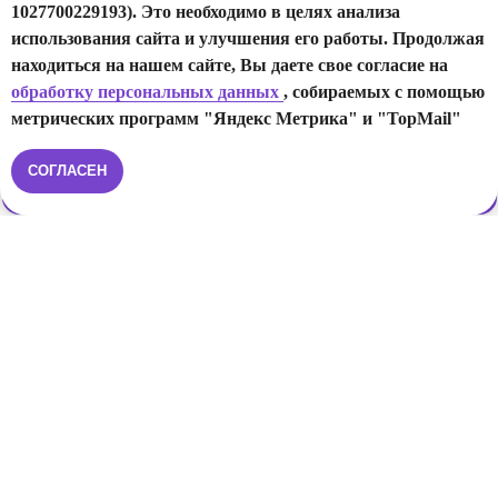
1027700229193). Это необходимо в целях анализа
использования сайта и улучшения его работы. Продолжая
Отзывы о враче
находиться на нашем сайте, Вы даете свое согласие на
обработку персональных данных
, собираемых с помощью
Подробнее
метрических программ "Яндекс Метрика" и "TopMail"
СОГЛАСЕН
Записаться
ХИРУРГИЯ, ОНКОЛОГИЯ
Павлова
Юлия
Владимировна
Хирург, маммолог, онколог
Стаж 9 лет
Отзывы о враче