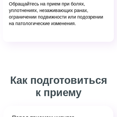
и протоколы. При необходимости
врач направит на дополнительные
исследования (УЗИ, КТ, рентген,
лабораторные анализы), чтобы
уточнить диагноз и спланировать
лечение.
Консультация проходит
амбулаторно, в комфортных
условиях, с соблюдением
стерильности
и конфиденциальности. Наденьте
свободную одежду,
обеспечивающую доступ к зоне
жалоб. При жалобах на острые
боли или покраснение,
не откладывайте визит — это может
быть признаком осложнений.