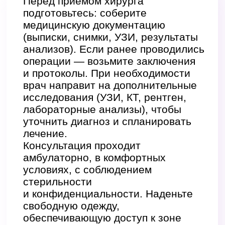
Работы наших
врачей
Наши хирурги в Петрозаводске
специализируются на лечении
широкого спектра заболеваний:
от доброкачественных образований
кожи до варикоза
и послеоперационного контроля.
Врачи владеют современными
методиками малотравматичных
вмешательств, всегда объясняют
план лечения и обеспечивают
профессиональное наблюдение.
В каждом случае мы подбираем
индивидуальную тактику —
хирургическую или лечение