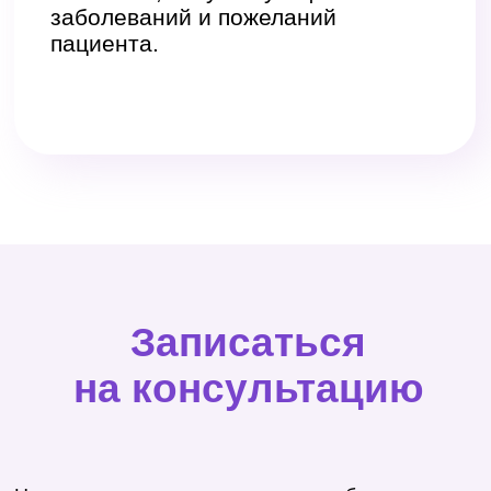
заболевания, операции и текущие лекарства.
Врач проведет физикальное обследование:
осмотр и пальпацию проблемной зоны, оценит
симметрию, цвет кожи, наличие отека или
уплотнений.
Если жалобы касаются конечностей — хирург
может проверить чувствительность, подвижность
суставов, пульсацию и наличие варикозных
узлов. При подозрении на грыжу — выполняется
проба с натуживанием. Если есть рана или
новообразование — оцениваются ее размеры,
форма, выделения, степень заживления.
В ходе консультации пациент получает:
подробную информацию о диагнозе
и возможных рисках;
разъяснение каждого этапа лечения;
письменные рекомендации и направление
на дополнительные обследования (при
необходимости).