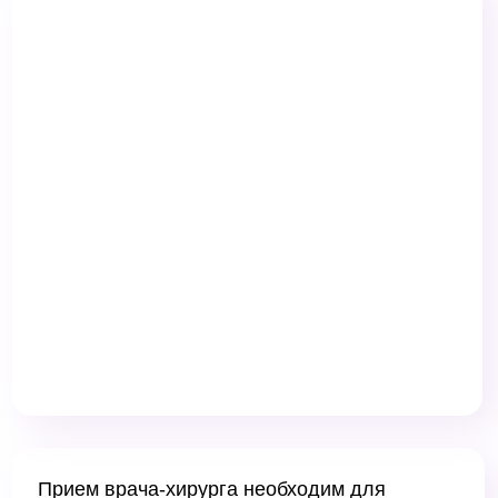
Прием врача-хирурга необходим для
точной диагностики и эффективного
лечения заболеваний, требующих
оперативного или консервативного
вмешательства. Своевременное
обращение к специалисту позволяет
избежать осложнений, устранить боль,
восстановить функции органов и тканей.