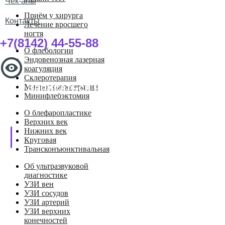
Чек-апы
Приём у хирурга
Контакты
Лечение вросшего
ногтя
+7(8142) 44-55-88
О флебологии
Эндовенозная лазерная
коагуляция
Склеротерапия
Записаться на прием
Микросклеротерапия
Минифлебэктомия
О блефаропластике
Верхних век
Нижних век
Круговая
Трансконъюнктивальная
Об ультразвуковой
диагностике
УЗИ вен
УЗИ сосудов
УЗИ артерий
УЗИ верхних
конечностей