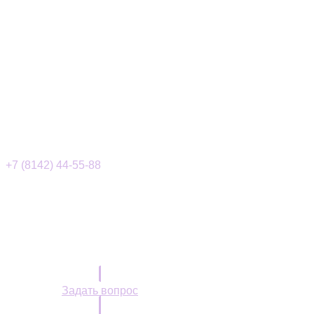
+7 (8142) 44-55-88
info@onko10.ru
г. Петрозаводск,
ул. М. Горького, 1 - Герцена, 19
Контакты
Записаться на прием
Задать вопрос