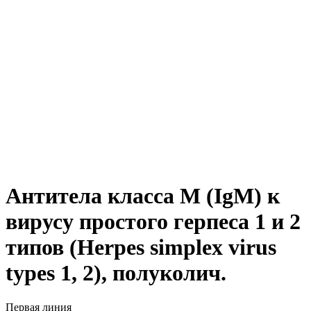
Антитела класса M (IgM) к
вирусу простого герпеса 1 и 2
У вас есть
типов (Herpes simplex virus
вопросы?
types 1, 2), полуколич.
Задайте их нам в данной заявке,
а мы пришлем вам ответ.
Первая линия