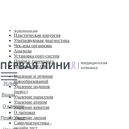
Входим в ТОП-10 лучших частных клиник Карелии
по версии всероссийской премии ПроДокторов 2025
Удаление новообразований
Хирургия
Флебология
Пластическая хирургия
Ультразвуковая диагностика
Чек-апы организма
Анализы
Установка порт-систем
Приём у гинеколога
Приёмы по ОМС
Удаление и лечение
новообразований
Услуги
Удаление родинок
(невус)
Врачи
Удаление папиллом
Удаление атером
О клинике
Удаление кератом
О липомах
Удаление липом
Прайс-лист
Самодиагностика -
онлайн тест