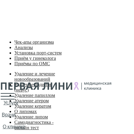
Входим в ТОП-10 лучших частных клиник Карелии по версии 
Удаление новообразований
Хирургия
Флебология
Пластическая хирургия
Ультразвуковая диагностика
Чек-апы организма
Анализы
Установка порт-систем
Приём у гинеколога
Приёмы по ОМС
Удаление и лечение
новообразований
Удаление родинок
(невус)
Удаление папиллом
Удаление атером
Услуги
Удаление кератом
О липомах
Врачи
Удаление липом
Самодиагностика -
О клинике
онлайн тест