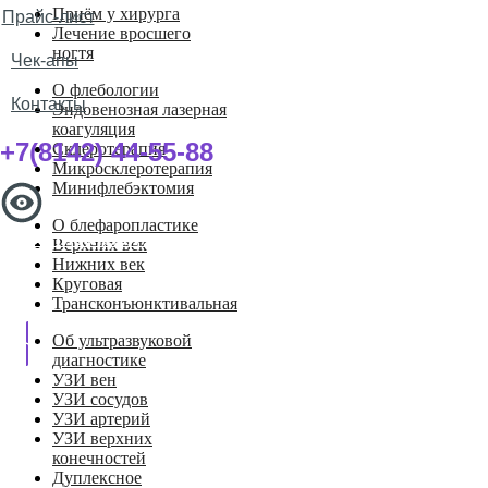
Приём у хирурга
Прайс-лист
Лечение вросшего
ногтя
Чек-апы
О флебологии
Контакты
Эндовенозная лазерная
коагуляция
+7(8142) 44-55-88
Склеротерапия
Микросклеротерапия
Минифлебэктомия
О блефаропластике
Записаться на прием
Верхних век
Нижних век
Круговая
Трансконъюнктивальная
Об ультразвуковой
диагностике
УЗИ вен
УЗИ сосудов
УЗИ артерий
УЗИ верхних
конечностей
Дуплексное