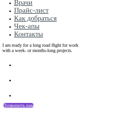
Врачи
Прайс-лист
Как добраться
Чек-апы
Контакты
I am ready for a long road flight for work
with a week- or months-long projects.
Позвонить нам