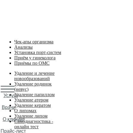
Входим в ТОП-10 лучших частных клиник Карелии по версии 
Удаление новообразований
Хирургия
Флебология
Пластическая хирургия
Ультразвуковая диагностика
Чек-апы организма
Анализы
Установка порт-систем
Приём у гинеколога
Приёмы по ОМС
Удаление и лечение
новообразований
Удаление родинок
(невус)
Удаление папиллом
Услуги
Удаление атером
Удаление кератом
Врачи
О липомах
Удаление липом
О клинике
Самодиагностика -
онлайн тест
Прайс-лист