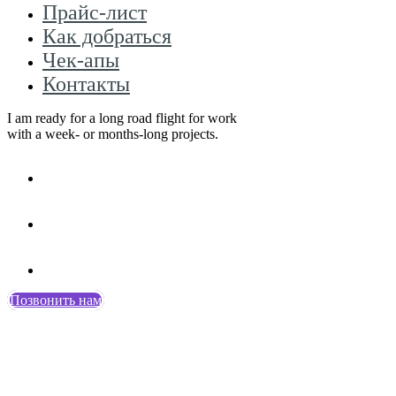
Прайс-лист
Как добраться
Чек-апы
Контакты
I am ready for a long road flight for work
with a week- or months-long projects.
Позвонить нам