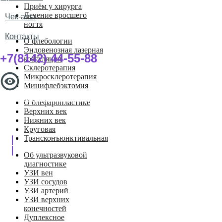
Приём у хирурга
Лечение вросшего
Чек-апы
ногтя
Контакты
О флебологии
Эндовенозная лазерная
+7(8142) 44-55-88
коагуляция
Склеротерапия
Микросклеротерапия
Минифлебэктомия
Записаться на прием
О блефаропластике
Верхних век
Нижних век
Круговая
Трансконъюнктивальная
Об ультразвуковой
диагностике
УЗИ вен
УЗИ сосудов
УЗИ артерий
УЗИ верхних
конечностей
Дуплексное