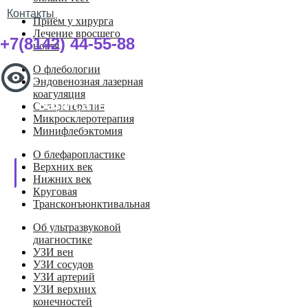
Контакты
Приём у хирурга
Лечение вросшего
+7(8142) 44-55-88
ногтя
О флебологии
Эндовенозная лазерная
коагуляция
Записаться на прием
Склеротерапия
Микросклеротерапия
Минифлебэктомия
О блефаропластике
Верхних век
Нижних век
Круговая
Трансконъюнктивальная
Об ультразвуковой
диагностике
УЗИ вен
УЗИ сосудов
УЗИ артерий
УЗИ верхних
конечностей