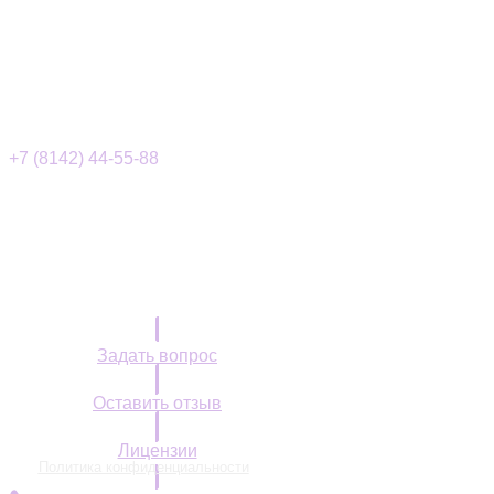
+7 (8142) 44-55-88
info@onko10.ru
г. Петрозаводск,
ул. М. Горького, 1 - Герцена, 19
Контакты
Записаться на прием
Задать вопрос
Оставить отзыв
Лицензии
Политика конфиденциальности