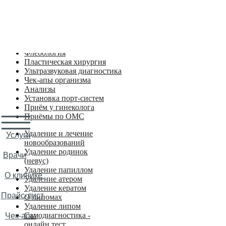
Входим в ТОП-10 лучших частных клиник Карелии
по версии всероссийской премии ПроДокторов 2025
Удаление новообразований
Хирургия
Флебология
Пластическая хирургия
Ультразвуковая диагностика
Чек-апы организма
Анализы
Установка порт-систем
Приём у гинеколога
Приёмы по ОМС
Удаление и лечение
Услуги
новообразований
Удаление родинок
Врачи
(невус)
Удаление папиллом
О клинике
Удаление атером
Удаление кератом
Прайс-лист
О липомах
Удаление липом
Самодиагностика -
Чек-апы
онлайн тест