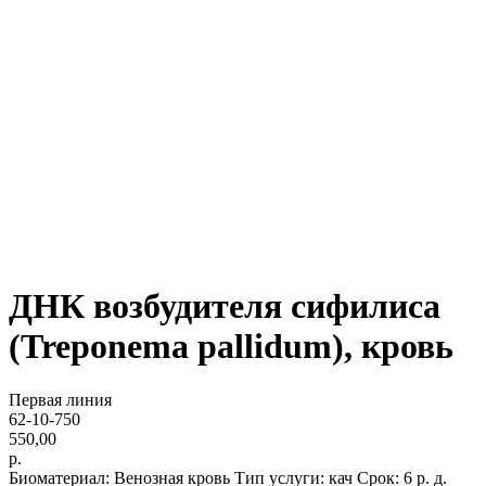
ДНК возбудителя сифилиса
(Treponema pallidum), кровь
У вас есть
Первая линия
вопросы?
62-10-750
550,00
Задайте их нам в данной заявке,
р.
а мы пришлем вам ответ.
Биоматериал: Венозная кровь Тип услуги: кач Срок: 6 р. д.